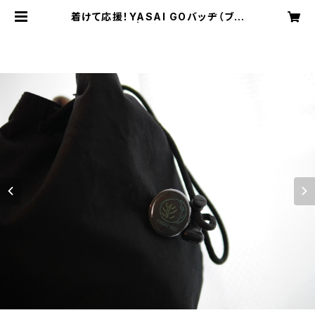
着けて応援！YASAI GOバッヂ（ブラ
ック） | YASAI GO！