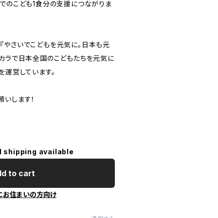
堂でのこども1食分の支援につながりま
『やさいでこどもを元気に。日本も元
チカラで日本全国のこどもたちを元気に
を運営しています。
願いします！
l shipping available
d to cart
にお住まいの方向け