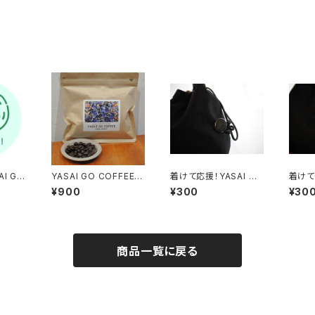
I GO
YASAI GO COFFEE
着けて応援！YASAI GO
着けて
ーン）
（中深煎り）
バッヂ（ブラック）
バッヂ
¥900
¥300
¥30
商品一覧に戻る